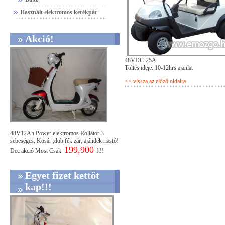
Használt elektromos kerékpár
Akció!
48VDC-25A
Töltés ideje: 10-12hrs ajanlat
<< vissza az előző oldalra
48V12Ah Power elektromos Rollátor 3
sebeséges, Kosár ,dob fék zár, ajándék riastó!
199,900
Dec akció Most Csak
ft!!
Egyet fizet kettőt
kap!!!