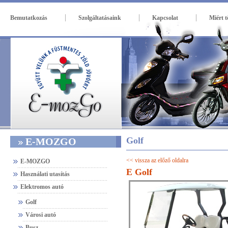
|
|
|
Bemutatkozás
Szolgáltatásaink
Kapcsolat
Miért 
Golf
E-MOZGO
<< vissza az előző oldalra
E-MOZGO
E Golf
Használati utasítás
Elektromos autó
Golf
Városi autó
Busz