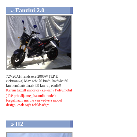
Fanzini 2.0
72V20AH rendszere 2000W (T.P.E
elektronika) Max seb: 70 km/h, hatótáv: 60
km.bemútató darab, 99 km re., eladó!!
Kérem tisztelt importor (Ze-tech / Polyumobil
ne
)
próbálja meg hasonló modellt
forgalmazni mert le van védve a model
design, csak saját felelősségre.
H2