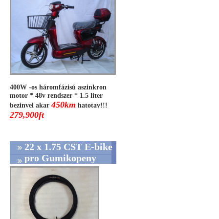
400W -os háromfázisú aszinkron
motor * 48v rendszer * 1.5 liter
450km
bezinvel akar
hatotav!!!
279,900ft
22 x 1.75 CST E-bike
pro Gumikopeny