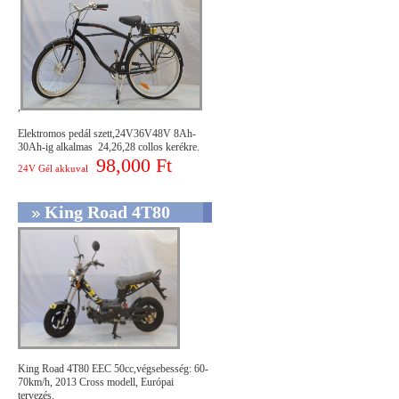
,
Elektromos pedál szett,24V36V48V 8Ah-
30Ah-ig alkalmas 24,26,28 collos kerékre.
98,000 Ft
24V Gél akkuval
King Road 4T80
King Road 4T80 EEC 50cc,végsebesség: 60-
70km/h, 2013 Cross modell, Európai
tervezés.