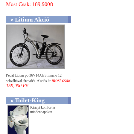
Most Csak: 189,900ft
Litium Akció
Pedál Litium po 36V14Ah Shimano 12
most csak
sebváltóval tárcsafék. Akciós ár
159,900 Ft!
Toilet-King
Királyi komfort a
mindennapokra.