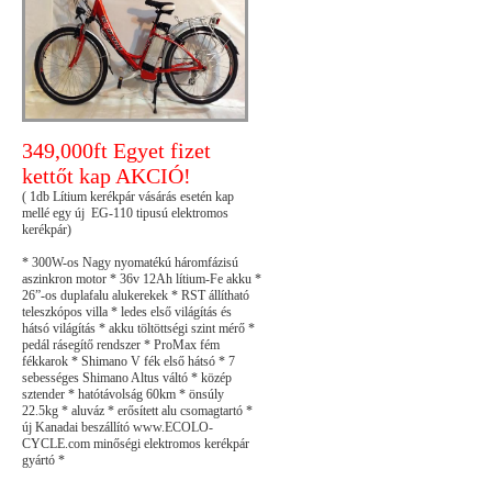
349,000ft Egyet fizet
kettőt kap AKCIÓ!
( 1db Lítium kerékpár vásárás esetén kap
mellé egy új EG-110 tipusú elektromos
kerékpár)
* 300W-os Nagy nyomatékú háromfázisú
aszinkron motor * 36v 12Ah lítium-Fe akku *
26”-os duplafalu alukerekek * RST állítható
teleszkópos villa * ledes első világítás és
hátsó világítás * akku töltöttségi szint mérő *
pedál rásegítő rendszer * ProMax fém
fékkarok * Shimano V fék első hátsó * 7
sebességes Shimano Altus váltó * közép
sztender * hatótávolság 60km * önsúly
22.5kg * aluváz * erősített alu csomagtartó *
új Kanadai beszállító www.ECOLO-
CYCLE.com minőségi elektromos kerékpár
gyártó *