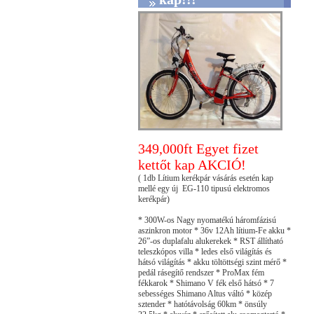
349,000ft Egyet fizet
kettőt kap AKCIÓ!
( 1db Lítium kerékpár vásárás esetén kap
mellé egy új EG-110 tipusú elektromos
kerékpár)
* 300W-os Nagy nyomatékú háromfázisú
aszinkron motor * 36v 12Ah lítium-Fe akku *
26”-os duplafalu alukerekek * RST állítható
teleszkópos villa * ledes első világítás és
hátsó világítás * akku töltöttségi szint mérő *
pedál rásegítő rendszer * ProMax fém
fékkarok * Shimano V fék első hátsó * 7
sebességes Shimano Altus váltó * közép
sztender * hatótávolság 60km * önsúly