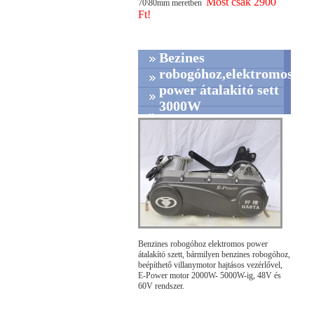
Most csak 2900
70\80mm meretben
Ft!
Bezines
robogóhoz,elektromos
power átalakitó sett
3000W
Benzines robogóhoz elektromos power
átalakító szett, bármilyen benzines robogóhoz,
beépíthető villanymotor hajtásos vezérlővel,
E-Power motor 2000W- 5000W-ig, 48V és
60V rendszer.