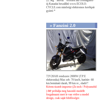
22.5kg * aluváz * erősített alu csomagtartó *
új Kanadai beszállító www.ECOLO-
CYCLE.com minőségi elektromos kerékpár
gyártó *
Fanzini 2.0
72V20AH rendszere 2000W (T.P.E
elektronika) Max seb: 70 km/h, hatótáv: 60
km.bemútató darab, 99 km re., eladó!!
Kérem tisztelt importor (Ze-tech / Polyumobil
ne
)
próbálja meg hasonló modellt
forgalmazni mert le van védve a model
design, csak saját felelősségre.