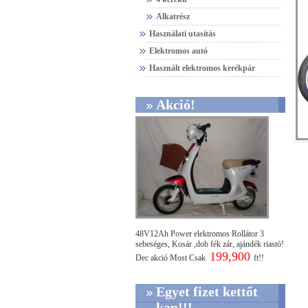
Alkatrész
Használati utasítás
Elektromos autó
Használt elektromos kerékpár
Akció!
48V12Ah Power elektromos Rollátor 3
sebeséges, Kosár ,dob fék zár, ajándék riastó!
199,900
Dec akció Most Csak
ft!!
Egyet fizet kettőt
kap!!!