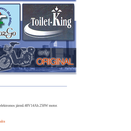
ű elektromos jármű.48V14Ah.250W motor.
alra