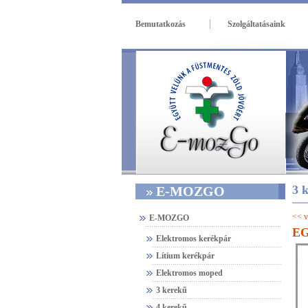
|
Bemutatkozás
Szolgáltatásaink
3 
E-MOZGO
<< v
E-MOZGO
EG
Elektromos kerékpár
Lítium kerékpár
Elektromos moped
3 kerekű
4 kerekű