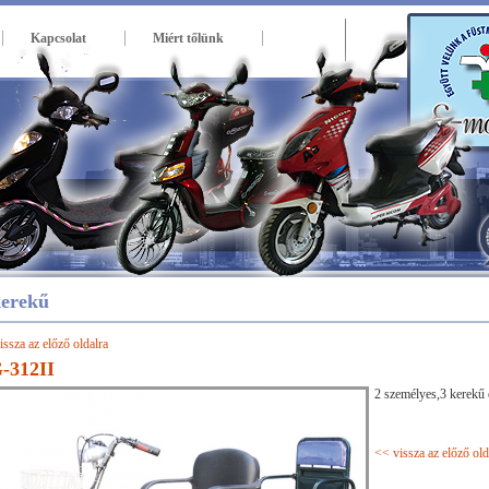
|
|
|
Kapcsolat
Miért tőlünk
kerekű
issza az előző oldalra
-312II
2 személyes,3 kerek
<< vissza az előző old