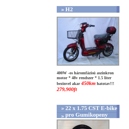
H2
400W -os háromfázisú aszinkron
motor * 48v rendszer * 1.5 liter
450km
bezinvel akar
hatotav!!!
279,900ft
22 x 1.75 CST E-bike
pro Gumikopeny