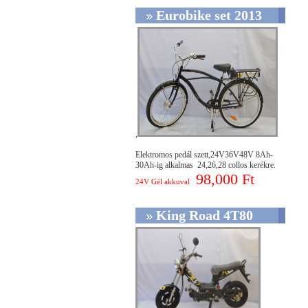
Eurobike set 2013
,
Elektromos pedál szett,24V36V48V 8Ah-
30Ah-ig alkalmas 24,26,28 collos kerékre.
98,000 Ft
24V Gél akkuval
King Road 4T80